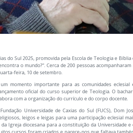
ias do Sul 2025, promovida pela Escola de Teologia e Bíblia
a encontra o mundo?". Cerca de 200 pessoas acompanharam a
quarta-feira, 10 de setembro.
u um momento importante para as comunidades eclesial 
lançamento oficial do curso superior de Teologia. O bachar
labora com a organização do currículo e do corpo docente.
Fundação Universidade de Caxias do Sul (FUCS), Dom Jos
giosos, leigos e leigas para uma participação eclesial mais
 da Igreja diocesana para a constituição da Universidade e 
tos cursos foram criados e parece-nos que faltava também 