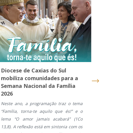
Diocese de Caxias do Sul
Médicos 
mobiliza comunidades para a
do Sul p
Semana Nacional da Família
Congress
2026
Médicos 
Neste ano, a programação traz o tema
A Associaç
“Família, torna-te aquilo que és!” e o
Diocese de 
lema “O amor jamais acabará” (1Co
com a part
13,8). A reflexão está em sintonia com os
Diocese e