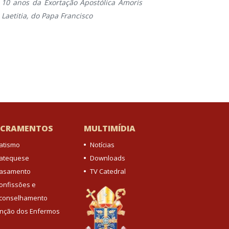
10 anos da Exortação Apostólica Amoris
Diocesa
Laetitia, do Papa Francisco
eclesiástico
ACRAMENTOS
MULTIMÍDIA
atismo
Notícias
atequese
Downloads
asamento
TV Catedral
onfissões e
conselhamento
nção dos Enfermos