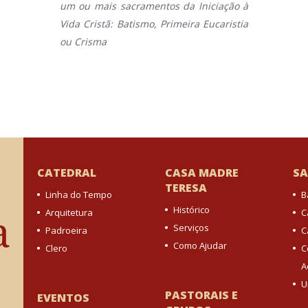
um ou mais sacramentos da Iniciação à
Vida Cristã: Batismo, Primeira Eucaristia
ou Crisma
CATEDRAL
CASA MADRE
S
TERESA
Linha do Tempo
B
Histórico
Arquitetura
C
Serviços
Padroeira
C
Como Ajudar
Clero
C
A
U
PASTORAIS E
EVENTOS