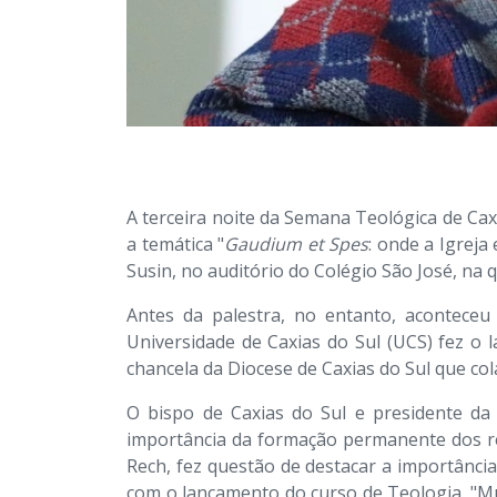
A terceira noite da Semana Teológica de Cax
a temática "
Gaudium et Spes
: onde a Igrej
Susin, no auditório do Colégio São José, na 
Antes da palestra, no entanto, acontece
Universidade de Caxias do Sul (UCS) fez o 
chancela da Diocese de Caxias do Sul que co
O bispo de Caxias do Sul e presidente da 
importância da formação permanente dos reli
Rech, fez questão de destacar a importância
com o lançamento do curso de Teologia. "Mui