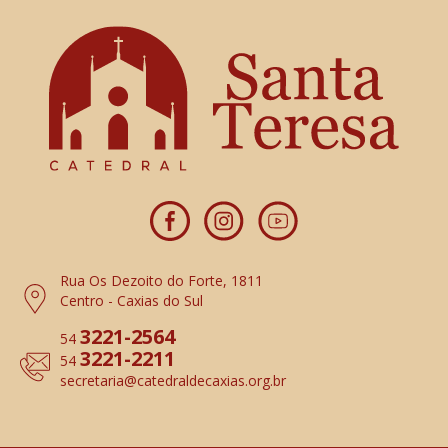
Rua Os Dezoito do Forte, 1811
Centro - Caxias do Sul
3221-2564
54
3221-2211
54
secretaria
@catedraldecaxias.org.br